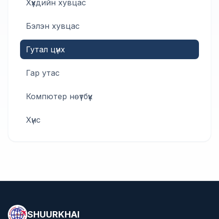
Хүүхдийн хувцас
Бэлэн хувцас
Гутал цүнх
Гар утас
Компютер нөүтбүүк
Хүнс
SHUURKHAI