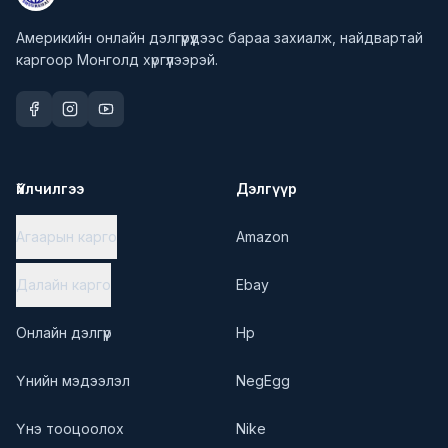
Америкийн онлайн дэлгүүрүүдээс бараа захиалж, найдвартай
каргоор Монголд хүргүүлээрэй.
Үйлчилгээ
Дэлгүүр
Агаарын карго
Amazon
Далайн карго
Ebay
Онлайн дэлгүүр
Hp
Үнийн мэдээлэл
NegEgg
Үнэ тооцоолох
Nike