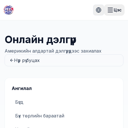
Цэс
Онлайн дэлгүүр
Америкийн алдартай дэлгүүрүүдээс захиалах
Нүүр рүү буцах
Ангилал
Бүгд
Бүх төрлийн бараатай