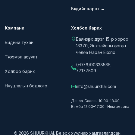
Бүгдийг харах →
Компани
Холбоо барих
Баянзүрх дүүрэг 15-р хороо
Бидний тухай
13370, Энхтайвны өргөн
чөлөө Наран Експо
Түгээмэл асуулт
(+976)90338585;
77177509
Холбоо барих
Нууцлалын бодлого
info@shuurkhai.com
Даваа–Баасан 10:00–18:00
Бямба 12:00–17:00 · Ням амарна
© 2026 SHUURKHAI. Бүх эрх хуулиар хамгаалагдсан.