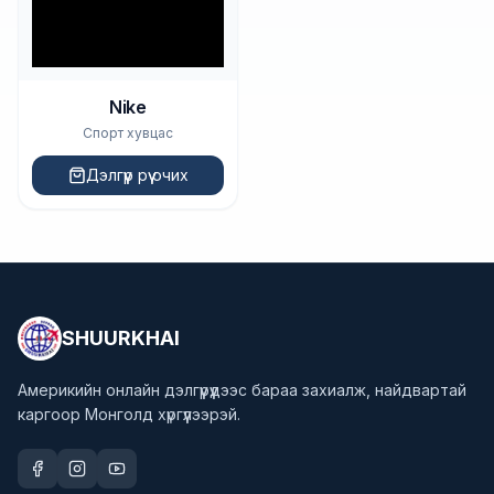
Nike
Спорт хувцас
Дэлгүүр рүү очих
SHUURKHAI
Америкийн онлайн дэлгүүрүүдээс бараа захиалж, найдвартай
каргоор Монголд хүргүүлээрэй.