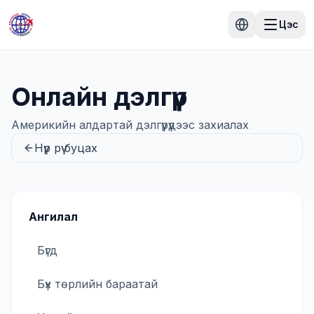
Цэс
Онлайн дэлгүүр
Америкийн алдартай дэлгүүрүүдээс захиалах
Нүүр рүү буцах
Ангилал
Бүгд
Бүх төрлийн бараатай