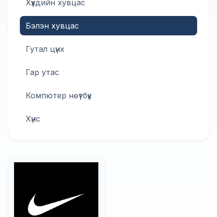
Хүүхдийн хувцас
Бэлэн хувцас
Гутал цүнх
Гар утас
Компютер нөүтбүүк
Хүнс