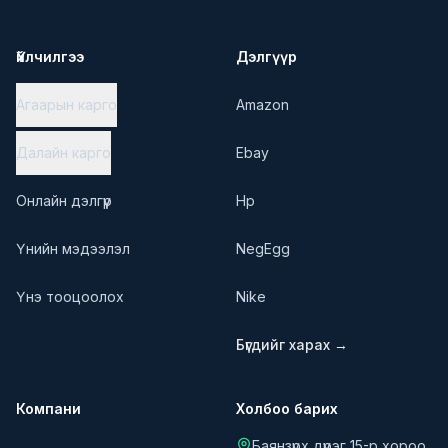
Үйлчилгээ
Дэлгүүр
Агаарын карго
Amazon
Далайн карго
Ebay
Онлайн дэлгүүр
Hp
Үнийн мэдээлэл
NegEgg
Үнэ тооцоолох
Nike
Бүгдийг харах →
Компани
Холбоо барих
Баянзүрх дүүрэг 15-р хороо